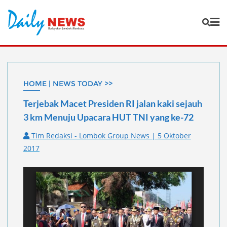
Skip
to
content
HOME | NEWS TODAY >>
Terjebak Macet Presiden RI jalan kaki sejauh
3 km Menuju Upacara HUT TNI yang ke-72
Tim Redaksi - Lombok Group News | 5 Oktober
2017