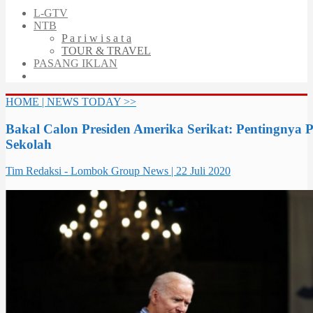
L-GTV
NTB
P a r i w i s a t a
TOUR & TRAVEL
PASANG IKLAN
HOME | NEWS TODAY >>
Bakal Calon Presiden Amerika Serikat: Pentingnya
Sekolah
Tim Redaksi - Lombok Group News | 22 Juli 2020