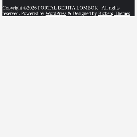
Copyright ©2026 PORTAL BERITA LOMBOK . All rights
reserved.
Powered by
WordPress
&
Designed by
Bizberg Themes