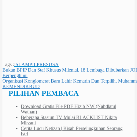
Tags :
ISLAM
PILPRES
USA
Navigasi
Bukan BPIP Dan Staf Khusus Milenial, 18 Lembaga Dibubarkan J
Berpenghuni
pos
Organisasi Konglomerat Baru Lahir Kemarin Dan Terpilih, Muham
KEMENDIKBUD
PILIHAN PEMBACA
Download Gratis File PDF Hizib NW (Nahdlatul
Wathan)
Beberapa Stasiun TV Mulai BLACKLIST Nikita
Mirzani
Cerita Lucu Netizan | Kisah Perselingkuhan Seorang
Istri