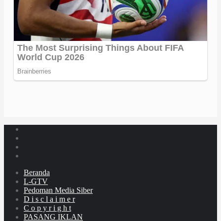
Beranda
L-GTV
Pedoman Media Siber
D i s c l a i m e r
C o p y r i g h t
PASANG IKLAN