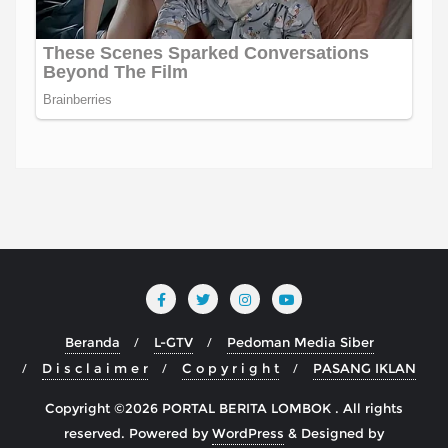
Beranda
L-GTV
Pedoman Media Siber
D i s c l a i m e r
C o p y r i g h t
PASANG IKLAN
Copyright ©2026 PORTAL BERITA LOMBOK . All rights
reserved.
Powered by
WordPress
&
Designed by