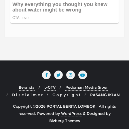
Beranda
L-GTV
Pedoman Media Siber
D i s c l a i m e r
C o p y r i g h t
PASANG IKLAN
Copyright ©2026 PORTAL BERITA LOMBOK . All rights
reserved.
Powered by
WordPress
&
Designed by
Bizberg Themes