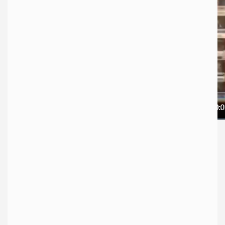
LOMBOK GROUP NEWS
| Aktor dan komedian, Pandji Pragiwaksono
menilai langkah pemerintah membubarkan organisasi Front Pembela
Islam (FPI), bukan langkah yang tepat. Sebab akan muncul para
simpatisan FPI ini dengan bentukan ormas yang berbeda.
BERITA TERBARU LAINNYA:
PS Djeram Present 2025, Hadirkan Gus Iqdam Untuk Warga
Lombok
Tokoh Terkorup di Dunia Versi OCCRP, Ada Nama Jokowi