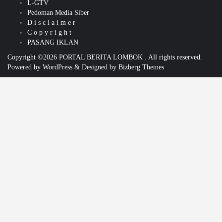
L-GTV
Pedoman Media Siber
D i s c l a i m e r
C o p y r i g h t
PASANG IKLAN
Copyright ©2026 PORTAL BERITA LOMBOK . All rights reserved.
Powered by
WordPress
&
Designed by
Bizberg Themes