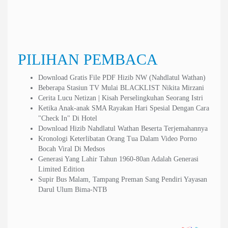
Tags :
Panji
Topik Trending
twitter
Navigasi
Soal Kriminalisasi Ulama, Ini Kata Calon Kapolri Listiyo Sigit
Upaya Anies Cegah Banjir Ibu Kota Disabotase, Kabel Listrik Rumah
pos
Pompa Dukuh Atas Dipotong
PILIHAN PEMBACA
Download Gratis File PDF Hizib NW (Nahdlatul Wathan)
Beberapa Stasiun TV Mulai BLACKLIST Nikita Mirzani
Cerita Lucu Netizan | Kisah Perselingkuhan Seorang Istri
Ketika Anak-anak SMA Rayakan Hari Spesial Dengan Cara
"Check In" Di Hotel
Download Hizib Nahdlatul Wathan Beserta Terjemahannya
Kronologi Keterlibatan Orang Tua Dalam Video Porno
Bocah Viral Di Medsos
Generasi Yang Lahir Tahun 1960-80an Adalah Generasi
Limited Edition
Supir Bus Malam, Tampang Preman Sang Pendiri Yayasan
Darul Ulum Bima-NTB