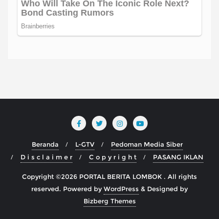
Beranda
L-GTV
Pedoman Media Siber
D i s c l a i m e r
C o p y r i g h t
PASANG IKLAN
Copyright ©2026 PORTAL BERITA LOMBOK . All rights
reserved.
Powered by
WordPress
&
Designed by
Bizberg Themes