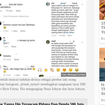
etelah muncul tuduhan dirinya sebagai perebut laki orang
osip Instagram,
@mak_nyinyir
membagikan tangkapan layar DM
ri Ririe Fairus. Dia mengungkap Nissa Sabyan dan Ayus Sabyan,
be Tanpa Ijin Terancam Pidana Dan Denda 500 Juta