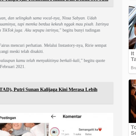
yan, dan selingkuh sama vocal-nya, Nissa Sabyan. Udah
 suaminya, tapi mereka berdua kekeuh nggak mau pisah. Istrinya
n TikTok juga. Aku sepupu istrinya
,” begitu bunyi tudingan
 Fairus mencuri perhatian. Melalui Instastory-nya, Ririe sempat
ngi meski telah disakiti.
alaupun kamu telah menyakitinya berkali-kali
,” begitu quote
 Februari 2021.
AD), Putri Sunan Kalijaga Kini Merasa Lebih