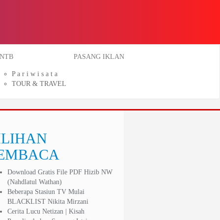
NTB
PASANG IKLAN
P a r i w i s a t a
TOUR & TRAVEL
ILIHAN
EMBACA
Download Gratis File PDF Hizib NW
(Nahdlatul Wathan)
Beberapa Stasiun TV Mulai
BLACKLIST Nikita Mirzani
Cerita Lucu Netizan | Kisah