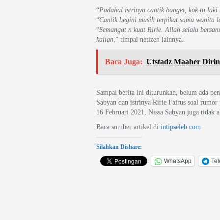
“
Padahal istrinya cantik banget, kok tu laki
“
Cantik begini masih terpikat sama wanita l
“
Semangat n kuat Ririe. Allah selalu bersa
kalian
,” timpal netizen lainnya.
Baca Juga:
Utstadz Maaher Dirin
Sampai berita ini diturunkan, belum ada pe
Sabyan dan istrinya Ririe Fairus soal rumor
16 Februari 2021, Nissa Sabyan juga tidak akt
Baca sumber artikel di
intipseleb.com
Silahkan Dishare:
WhatsApp
Te