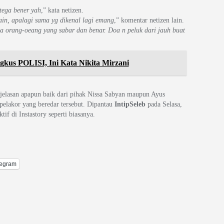
 tega bener yah
,” kata netizen.
ain, apalagi sama yg dikenal lagi emang
,” komentar netizen lain.
ma orang-oeang yang sabar dan benar. Doa n peluk dari jauh buat
gkus POLISI, Ini Kata Nikita Mirzani
njelasan apapun baik dari pihak Nissa Sabyan maupun Ayus
 pelakor yang beredar tersebut. Dipantau
IntipSeleb
pada Selasa,
if di Instastory seperti biasanya.
legram