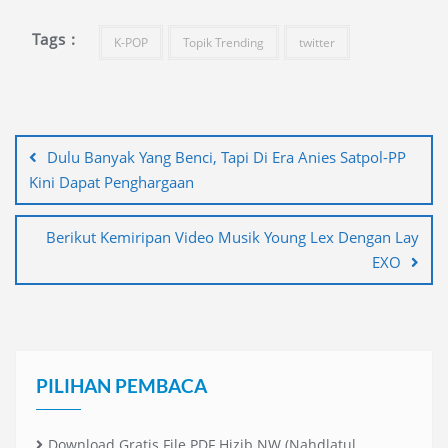
Tags :
K-POP
Topik Trending
twitter
Navigasi
pos
Dulu Banyak Yang Benci, Tapi Di Era Anies Satpol-PP
Kini Dapat Penghargaan
Berikut Kemiripan Video Musik Young Lex Dengan Lay
EXO
PILIHAN PEMBACA
Download Gratis File PDF Hizib NW (Nahdlatul