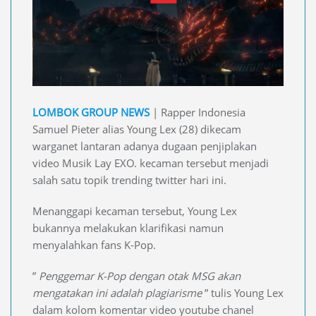
LOMBOK GROUP NEWS
| Rapper Indonesia
Samuel Pieter alias Young Lex (28) dikecam
warganet lantaran adanya dugaan penjiplakan
video Musik Lay EXO. kecaman tersebut menjadi
salah satu topik trending twitter hari ini.
Menanggapi kecaman tersebut, Young Lex
bukannya melakukan klarifikasi namun
menyalahkan fans K-Pop.
”
Penggemar K-Pop dengan otak MSG akan
mengatakan ini adalah plagiarisme
” tulis Young Lex
dalam kolom komentar video youtube chanel