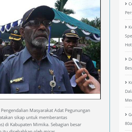
C
Per
K
Spe
Hot
D
Bes
K
Dal
Me
 Pengendalian Masyarakat Adat Pegunungan
G
takan sikap untuk memberantas
80a
s) di Kabupaten Mimika. Sebagian besar
h itu disebabkan oleh miras.