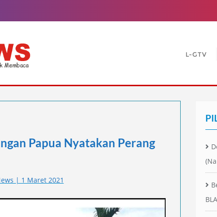
L-GTV
PI
ngan Papua Nyatakan Perang
D
(Na
ews | 1 Maret 2021
B
BLA