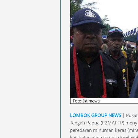
LOMBOK GROUP NEWS
| Pusat
Tengah Papua (P2MAPTP) menya
peredaran minuman keras (mira
kejahatan yang terjadi di wilaya