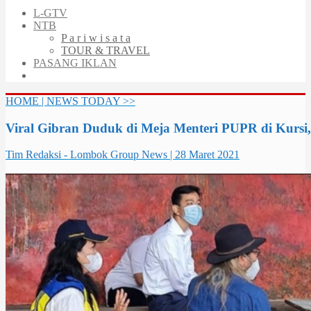
L-GTV
NTB
P a r i w i s a t a
TOUR & TRAVEL
PASANG IKLAN
HOME | NEWS TODAY >>
Viral Gibran Duduk di Meja Menteri PUPR di Kursi,
Tim Redaksi - Lombok Group News | 28 Maret 2021