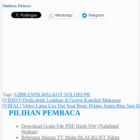
Silahkan Dishare:
WhatsApp
Telegram
Tags :
GIBRAN
PILWALKOT SOLO
PUPR
Navigasi
[VIDEO] Detik-detik Ledakan di Gereja Katedral Makassar
[VIRAL] Video Lama Gus Dur Soal Bom: Pelaku Justru Bisa Saja Da
pos
PILIHAN PEMBACA
Download Gratis File PDF Hizib NW (Nahdlatul
Wathan)
Beberapa Stasiun TV Mulai BLACKLIST Nikita