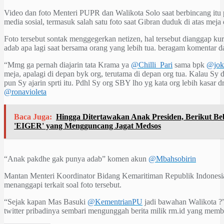
Video dan foto Menteri PUPR dan Walikota Solo saat berbincang itu 
media sosial, termasuk salah satu foto saat Gibran duduk di atas meja 
Foto tersebut sontak menggegerkan netizen, hal tersebut dianggap ku
adab apa lagi saat bersama orang yang lebih tua. beragam komentar dar
“Mmg ga pernah diajarin tata Krama ya
@Chilli_Pari
sama bpk
@jok
meja, apalagi di depan byk org, terutama di depan org tua. Kalau Sy du
pun Sy ajarin sprti itu. Pdhl Sy org SBY lho yg kata org lebih kasar d
@ronavioleta
Baca Juga:
Hingga Ditertawakan Anak Presiden, Berikut Be
'EIGER' yang Mengguncang Jagat Medsos
“Anak pakdhe gak punya adab” komen akun
@Mbahsobirin
Mantan Menteri Koordinator Bidang Kemaritiman Republik Indonesia,
menanggapi terkait soal foto tersebut.
“Sejak kapan Mas Basuki ⁦
@KementrianPU
⁩ jadi bawahan Walikota ?
twitter pribadinya sembari mengunggah berita milik rm.id yang membah