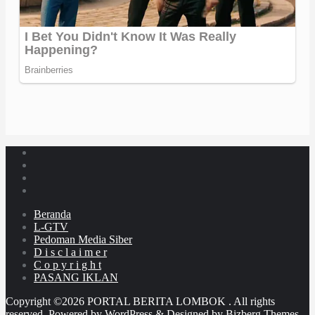
Beranda
L-GTV
Pedoman Media Siber
D i s c l a i m e r
C o p y r i g h t
PASANG IKLAN
Copyright ©2026 PORTAL BERITA LOMBOK . All rights
reserved.
Powered by
WordPress
&
Designed by
Bizberg Themes