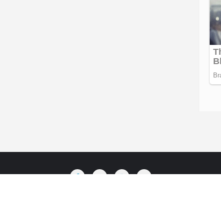
Pedoman Media Siber
D i s c l a i m e r
C o p y r i g h t
BERITA LOMBOK . All rights reserved.
Powered by
WordPress
&
De