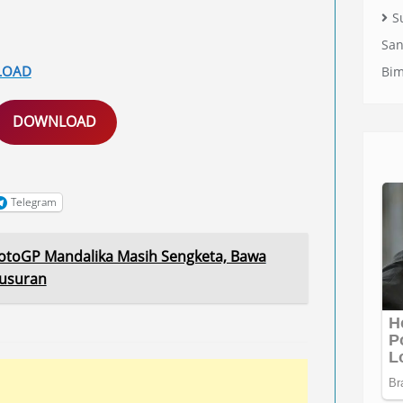
S
San
LOAD
Bi
DOWNLOAD
Telegram
MotoGP Mandalika Masih Sengketa, Bawa
gusuran