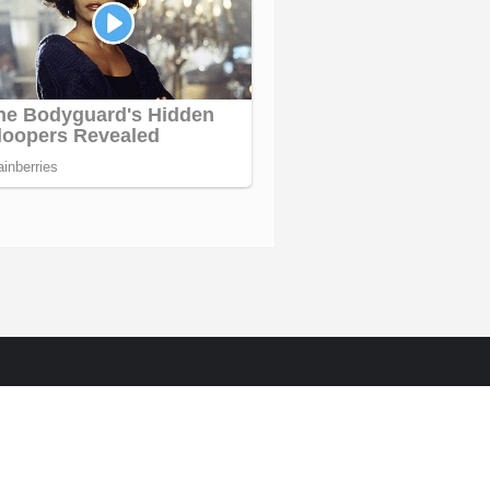
PASANG IKLAN
signed by
Bizberg Themes