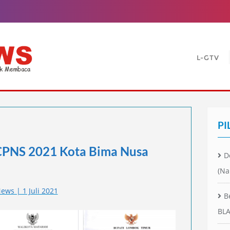
L-GTV
PI
CPNS 2021 Kota Bima Nusa
D
(Na
ws | 1 Juli 2021
B
BLA