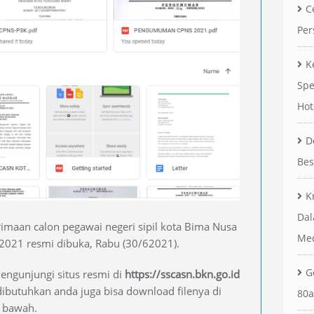
C
Per
K
Spe
Hot
D
Bes
K
Dal
imaan calon pegawai negeri sipil kota Bima Nusa
Me
2021 resmi dibuka, Rabu (30/62021).
G
engunjungi situs resmi di
https://sscasn.bkn.go.id
ibutuhkan anda juga bisa download filenya di
80a
i bawah.