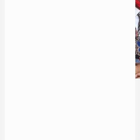
LOMBOK GROUP
NEWS
| Relawan Jokowi Mania atau Joman resmi
mengajukan gugatan terhadap Menteri Dalam Negeri (Mendagri) Tito
Karnavian terkait Instruksi Menteri Dalam Negeri (Mendagri) nomor 36,
47 dan 53 soal pembatasan kegiatan masyarakat dan wajib penggunaan
PCR untuk menggunakan transportasi pesawat ke Pengadilan Tata Usaha
Negara (PTUN) Selasa (26/10/2021).
“Hari ini gugatan kita berkaitan Inmendagri diterima. Hari ini kita
mendapatkan nomor 241/G-2021 PTUN Jakarta,” kata Ketua Umum