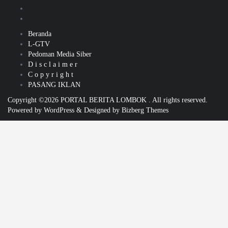
Beranda
L-GTV
Pedoman Media Siber
D i s c l a i m e r
C o p y r i g h t
PASANG IKLAN
Copyright ©2026 PORTAL BERITA LOMBOK . All rights reserved.
Powered by
WordPress
&
Designed by
Bizberg Themes