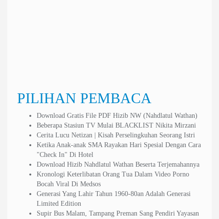
Tags :
COVID-19
JOKOWI
mendagri
Navigasi
Yaqut Layak Direshuflle, Bikin Gaduh Cuma Jadi Beban Jokowi
Kapolri Didesak Tangkap Menag Yaqut, GP Ansor Pasang Badan
pos
PILIHAN PEMBACA
Download Gratis File PDF Hizib NW (Nahdlatul Wathan)
Beberapa Stasiun TV Mulai BLACKLIST Nikita Mirzani
Cerita Lucu Netizan | Kisah Perselingkuhan Seorang Istri
Ketika Anak-anak SMA Rayakan Hari Spesial Dengan Cara
"Check In" Di Hotel
Download Hizib Nahdlatul Wathan Beserta Terjemahannya
Kronologi Keterlibatan Orang Tua Dalam Video Porno
Bocah Viral Di Medsos
Generasi Yang Lahir Tahun 1960-80an Adalah Generasi
Limited Edition
Supir Bus Malam, Tampang Preman Sang Pendiri Yayasan