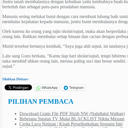
Justru tanah membalasnya dengan kebaikan yaitu tumbuhnya buah-b
berteduh dan sebagai paru-paru peradaban manusia.
Manusia sering melukai bumi dengan cara membuat lubang baik untuk 
membalas kejahatan kepada manusia, justru bumi membalasnya dengan
Oleh karena itu orang yang rajin sholat/sujud, maka akan berperilaku
orang lain. Bahkan membalas setiap hinaan dan cacian dengan perbua
Murid tersebut bertanya kembali, “Saya juga ahli sujud, ini tandanya 
Lalu sang Guru berkata, “Kamu tiap hari sholat/sujud, tetapi bibir
suka membid’ahkan orang lain, merasa paling suci dan benar sendiri.
sujud.”
Silahkan Dishare:
WhatsApp
Telegram
PILIHAN PEMBACA
Download Gratis File PDF Hizib NW (Nahdlatul Wathan)
Beberapa Stasiun TV Mulai BLACKLIST Nikita Mirzani
Cerita Lucu Netizan | Kisah Perselingkuhan Seorang Istri