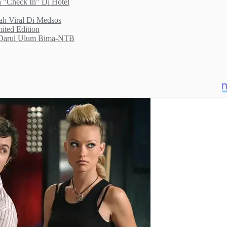
 "Check In" Di Hotel
ah Viral Di Medsos
ited Edition
n Darul Ulum Bima-NTB