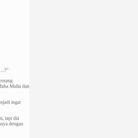
ru…?”
seorang
 Maha Mulia dan
njadi ingat
, tapi dia
anya dengan