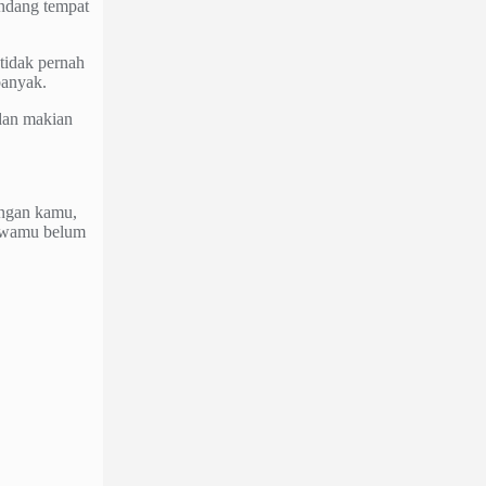
ndang tempat
tidak pernah
banyak.
 dan makian
engan kamu,
 jiwamu belum