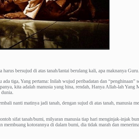
 harus bersujud di atas tanah/lantai berulang kali, apa maknanya Gu
 ada tiga, Yang pertama: Inilah wujud peribadatan dan “penghinaan” 
-apanya, kita adalah manusia yang hina, rendah, Hanya Allah-lah Yang
 dunia.
ali nanti matinya jadi tanah, dengan sujud di atas tanah, manusia me
toh sifat tanah/bumi, milyaran manusia tiap hari menginjak-injak bumi
dan membuang kotorannya di dalam bumi, dia tidak marah dan menerim