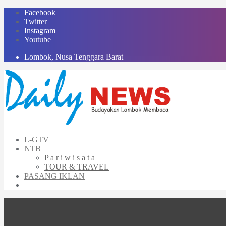
Skip
Facebook
to
Twitter
content
Instagram
Youtube
Lombok, Nusa Tenggara Barat
L-GTV
NTB
P a r i w i s a t a
TOUR & TRAVEL
PASANG IKLAN