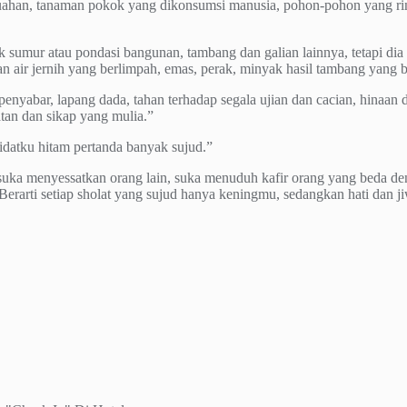
uahan, tanaman pokok yang dikonsumsi manusia, pohon-pohon yang ri
sumur atau pondasi bangunan, tambang dan galian lainnya, tetapi dia 
 air jernih yang berlimpah, emas, perak, minyak hasil tambang yang 
 penyabar, lapang dada, tahan terhadap segala ujian dan cacian, hinaan
tan dan sikap yang mulia.”
jidatku hitam pertanda banyak sujud.”
mu suka menyessatkan orang lain, suka menuduh kafir orang yang beda d
 Berarti setiap sholat yang sujud hanya keningmu, sedangkan hati dan