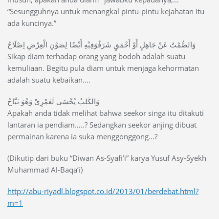
“Sesungguhnya untuk menangkal pintu-pintu kejahatan itu
ada kuncinya.”
ﻭَﺍﻟﺼُّﻤْﺖُ ﻋَﻦْ ﺟَﺎﻫِﻞٍ ﺃَﻭْ ﺃَﺣْﻤَﻖٍ ﺷَﺮَﻓٌﻮَﻓِﻴْﻪِ ﺃَﻳْﻀًﺎ ﻟِﺼَﻮْﻥِ ﺍﻟْﻌِﺮْﺽِ ﺍِﺻْﻠَﺎﺡُ
Sikap diam terhadap orang yang bodoh adalah suatu
kemuliaan. Begitu pula diam untuk menjaga kehormatan
adalah suatu kebaikan….
ﻭَﺍﻟﻜَﻠﺐُ ﻳُﺨْﺴَﻰ ﻟَﻌَﻤْﺮِﻯْ ﻭَﻫُﻮَ ﻧَﺒَّﺎﺡُ
Apakah anda tidak melihat bahwa seekor singa itu ditakuti
lantaran ia pendiam…..? Sedangkan seekor anjing dibuat
permainan karena ia suka menggonggong…?
(Dikutip dari buku “Diwan As-Syafi’i” karya Yusuf Asy-Syekh
Muhammad Al-Baqa’i)
http://abu-riyadl.blogspot.co.id/2013/01/berdebat.html?
m=1