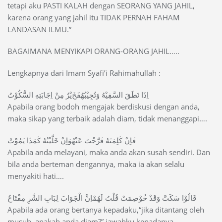
tetapi aku PASTI KALAH dengan SEORANG YANG JAHIL,
karena orang yang jahil itu TIDAK PERNAH FAHAM
LANDASAN ILMU.”
BAGAIMANA MENYIKAPI ORANG-ORANG JAHIL…..
Lengkapnya dari Imam Syafi’i Rahimahullah :
ﺍِﺫَﺍ ﻧَﻄَﻖَ ﺍﻟﺴَّﻔِﻴْﻪُ ﻭَﺗُﺠِﻴْﺒُﻬُﻔَﺦَﻳْﺮٌ ﻣِﻦْ ﺍِﺟَﺎﺑَﺘِﻪِ ﺍﻟﺴُّﻜُﻮْﺕُ
Apabila orang bodoh mengajak berdiskusi dengan anda,
maka sikap yang terbaik adalah diam, tidak menanggapi….
ﻓَﺎِﻥْ ﻛَﻠِﻤَﺘَﻪُ ﻓَﺮَّﺟْﺖَ ﻋَﻨْﻬُﻮَﺍِﻥْ ﺧَﻠَّﻴْﺘُﻪُ ﻛَﻤَﺪًﺍ ﻳَﻤُﻮْﺕُ
Apabila anda melayani, maka anda akan susah sendiri. Dan
bila anda berteman dengannya, maka ia akan selalu
menyakiti hati….
ﻗَﺎﻟُﻮْﺍ ﺳَﻜَﺖَّ ﻭَﻗَﺪْ ﺧُﻮْﺻِﻤَﺖْ ﻗُﻠْﺖُ ﻟَﻬُﻤْﺎِﻥَّ ﺍﻟْﺠَﻮَﺍﺏَ ﻟِﺒَﺎﺏِ ﺍﻟﺸَّﺮِ ﻣِﻔْﺘَﺎﺡُ
Apabila ada orang bertanya kepadaku,“jika ditantang oleh
musuh, apakah anda diam?” jawabku kepadanya,…