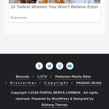
Beranda
L-GTV
Pedoman Media Siber
D i s c l a i m e r
C o p y r i g h t
PASANG IKLAN
Copyright ©2026 PORTAL BERITA LOMBOK . All rights
reserved.
Powered by
WordPress
&
Designed by
Bizberg Themes