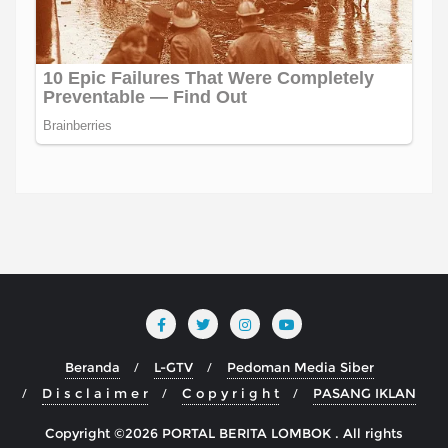
Beranda
L-GTV
Pedoman Media Siber
D i s c l a i m e r
C o p y r i g h t
PASANG IKLAN
Copyright ©2026 PORTAL BERITA LOMBOK . All rights