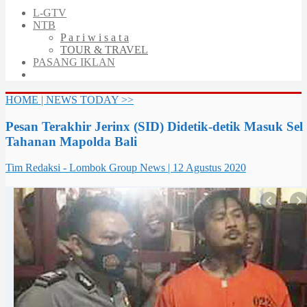
L-GTV
NTB
P a r i w i s a t a
TOUR & TRAVEL
PASANG IKLAN
HOME | NEWS TODAY >>
Pesan Terakhir Jerinx (SID) Didetik-detik Masuk Sel
Tahanan Mapolda Bali
Tim Redaksi - Lombok Group News | 12 Agustus 2020