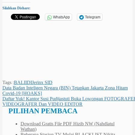
Silahkan Dishare:
WhatsApp
Telegram
Tags :
BALI
IDI
Jerinx SID
Navigasi
Data Badan Inteligen Negara (BIN) Tetapkan Jakarta Zona Hitam
Covid-19 [HOAKS]
pos
Daftar Yuk! Kantor Susi Pudjiastuti Buka Lowongan FOTOGRAFE
VIDEOGRAFER Dan VIDEO EDITOR
PILIHAN PEMBACA
Download Gratis File PDF Hizib NW (Nahdlatul
Wathan)
Beberapa Stasiun TV Mulai BLACKLIST Nikita