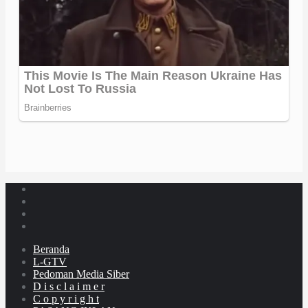
Beranda
L-GTV
Pedoman Media Siber
D i s c l a i m e r
C o p y r i g h t