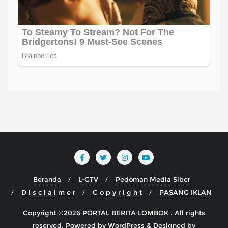
Beranda
L-GTV
Pedoman Media Siber
D i s c l a i m e r
C o p y r i g h t
PASANG IKLAN
Copyright ©2026 PORTAL BERITA LOMBOK . All rights
reserved.
Powered by
WordPress
&
Designed by