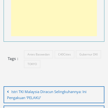
Anies Baswedan
C40Cities
Gubernur DKI
Tags :
TOKYO
Navigasi
pos
Istri TKI Malaysia Diracun Selingkuhannya: Ini
Pengakuan ‘PELAKU’