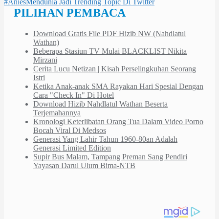
#AniesMendunia Jadi Trending Topic Di Twitter
pos
PILIHAN PEMBACA
Download Gratis File PDF Hizib NW (Nahdlatul
Wathan)
Beberapa Stasiun TV Mulai BLACKLIST Nikita
Mirzani
Cerita Lucu Netizan | Kisah Perselingkuhan Seorang
Istri
Ketika Anak-anak SMA Rayakan Hari Spesial Dengan
Cara "Check In" Di Hotel
Download Hizib Nahdlatul Wathan Beserta
Terjemahannya
Kronologi Keterlibatan Orang Tua Dalam Video Porno
Bocah Viral Di Medsos
Generasi Yang Lahir Tahun 1960-80an Adalah
Generasi Limited Edition
Supir Bus Malam, Tampang Preman Sang Pendiri
Yayasan Darul Ulum Bima-NTB