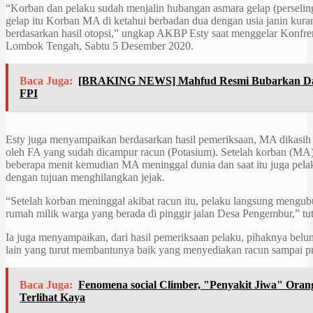
“Korban dan pelaku sudah menjalin hubangan asmara gelap (perseli
gelap itu Korban MA di ketahui berbadan dua dengan usia janin kuran
berdasarkan hasil otopsi,” ungkap AKBP Esty saat menggelar Konfren
Lombok Tengah, Sabtu 5 Desember 2020.
Baca Juga:
[BRAKING NEWS] Mahfud Resmi Bubarkan Dan
FPI
Esty juga menyampaikan berdasarkan hasil pemeriksaan, MA dikasih
oleh FA yang sudah dicampur racun (Potasium). Setelah korban (M
beberapa menit kemudian MA meninggal dunia dan saat itu juga pel
dengan tujuan menghilangkan jejak.
“Setelah korban meninggal akibat racun itu, pelaku langsung mengub
rumah milik warga yang berada di pinggir jalan Desa Pengembur,” tu
Ia juga menyampaikan, dari hasil pemeriksaan pelaku, pihaknya be
lain yang turut membantunya baik yang menyediakan racun sampai p
Baca Juga:
Fenomena social Climber, "Penyakit Jiwa" Oran
Terlihat Kaya