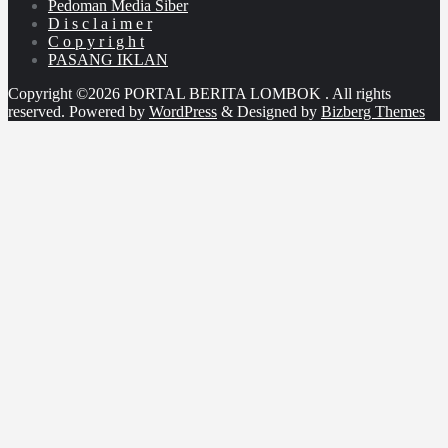
Pedoman Media Siber
D i s c l a i m e r
C o p y r i g h t
PASANG IKLAN
Copyright ©2026 PORTAL BERITA LOMBOK . All rights
reserved.
Powered by
WordPress
&
Designed by
Bizberg Themes