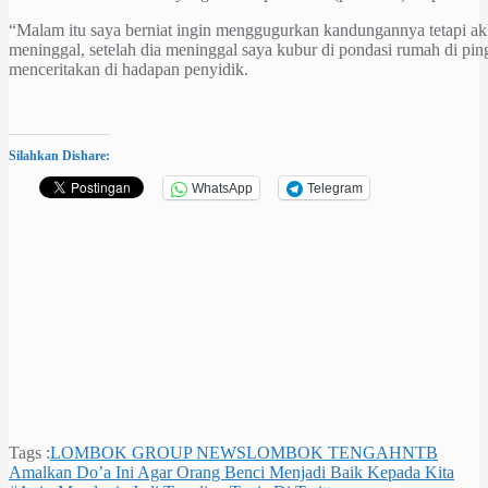
“Malam itu saya berniat ingin menggugurkan kandungannya tetapi ak
meninggal, setelah dia meninggal saya kubur di pondasi rumah di pingg
menceritakan di hadapan penyidik.
Silahkan Dishare:
WhatsApp
Telegram
Tags :
LOMBOK GROUP NEWS
LOMBOK TENGAH
NTB
Navigasi
Amalkan Do’a Ini Agar Orang Benci Menjadi Baik Kepada Kita