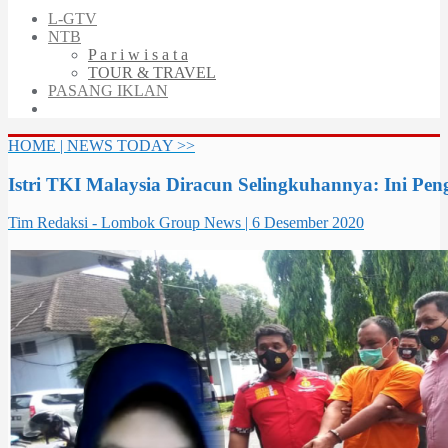
L-GTV
NTB
P a r i w i s a t a
TOUR & TRAVEL
PASANG IKLAN
HOME | NEWS TODAY >>
Istri TKI Malaysia Diracun Selingkuhannya: Ini 
Tim Redaksi - Lombok Group News | 6 Desember 2020