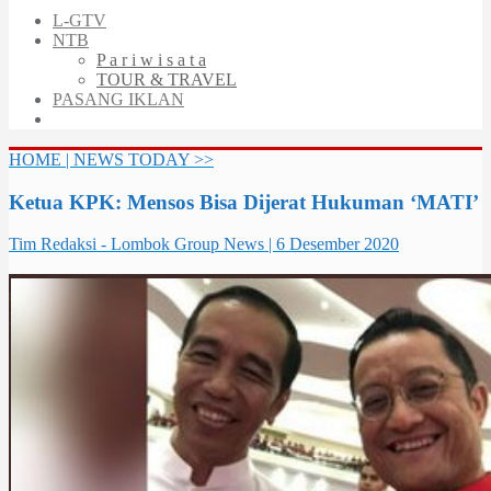
L-GTV
NTB
P a r i w i s a t a
TOUR & TRAVEL
PASANG IKLAN
HOME | NEWS TODAY >>
Ketua KPK: Mensos Bisa Dijerat Hukuman ‘MATI’
Tim Redaksi - Lombok Group News | 6 Desember 2020