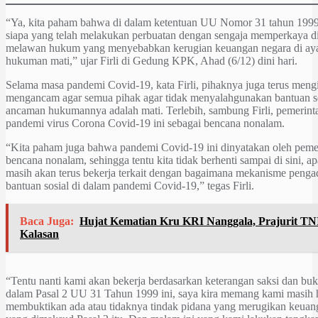
“Ya, kita paham bahwa di dalam ketentuan UU Nomor 31 tahun 1999 
siapa yang telah melakukan perbuatan dengan sengaja memperkaya dir
melawan hukum yang menyebabkan kerugian keuangan negara di ay
hukuman mati,” ujar Firli di Gedung KPK, Ahad (6/12) dini hari.
Selama masa pandemi Covid-19, kata Firli, pihaknya juga terus men
mengancam agar semua pihak agar tidak menyalahgunakan bantuan so
ancaman hukumannya adalah mati. Terlebih, sambung Firli, pemerint
pandemi virus Corona Covid-19 ini sebagai bencana nonalam.
“Kita paham juga bahwa pandemi Covid-19 ini dinyatakan oleh pemer
bencana nonalam, sehingga tentu kita tidak berhenti sampai di sini, ap
masih akan terus bekerja terkait dengan bagaimana mekanisme penga
bantuan sosial di dalam pandemi Covid-19,” tegas Firli.
Baca Juga:
Hujat Kematian Kru KRI Nanggala, Prajurit TN
Kalasan
“Tentu nanti kami akan bekerja berdasarkan keterangan saksi dan buk
dalam Pasal 2 UU 31 Tahun 1999 ini, saya kira memang kami masih h
membuktikan ada atau tidaknya tindak pidana yang merugikan keuan