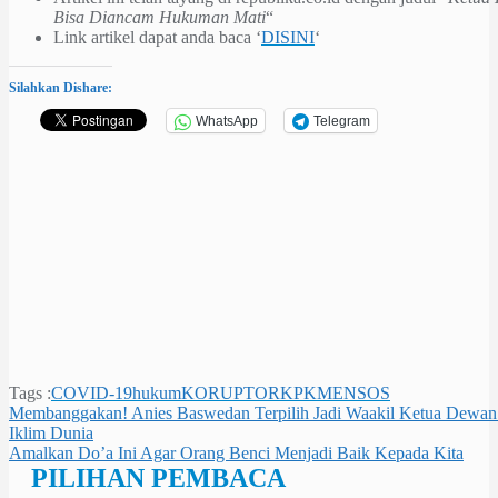
Bisa Diancam Hukuman Mati
“
Link artikel dapat anda baca ‘
DISINI
‘
Silahkan Dishare:
WhatsApp
Telegram
Tags :
COVID-19
hukum
KORUPTOR
KPK
MENSOS
Navigasi
Membanggakan! Anies Baswedan Terpilih Jadi Waakil Ketua Dewan 
Iklim Dunia
pos
Amalkan Do’a Ini Agar Orang Benci Menjadi Baik Kepada Kita
PILIHAN PEMBACA