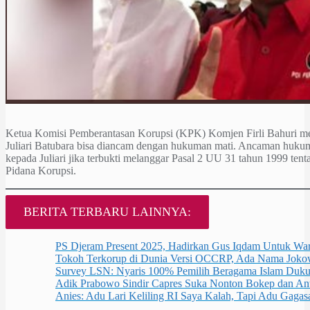
Ketua Komisi Pemberantasan Korupsi (KPK) Komjen Firli Bahuri me
Juliari Batubara bisa diancam dengan hukuman mati. Ancaman hukum
kepada Juliari jika terbukti melanggar Pasal 2 UU 31 tahun 1999 te
Pidana Korupsi.
BERITA TERBARU LAINNYA:
PS Djeram Present 2025, Hadirkan Gus Iqdam Untuk W
Tokoh Terkorup di Dunia Versi OCCRP, Ada Nama Joko
Survey LSN: Nyaris 100% Pemilih Beragama Islam Duku
Adik Prabowo Sindir Capres Suka Nonton Bokep dan Ant
Anies: Adu Lari Keliling RI Saya Kalah, Tapi Adu Gagas