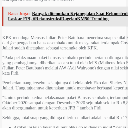
Baca Juga:
Banyak ditemukan Kejanggalan Saat Rekonstru
Laskar FPI, #RekonstruksiDagelanKM50 Trending
KPK menduga Mensos Juliari Peter Batubara menerima suap senilai R
dari
fee
pengadaan bansos sembako untuk masyarakat terdampak Covi
Juliari sudah ditetapkan sebagai tersangka oleh KPK.
“Pada pelaksanaan paket bansos sembako periode pertama diduga dite
yang pembagiannya diberikan secara tunai oleh MJS (Matheus Joko 
(Juliari Peter Batubara) melalui AW (Adi Wahyono) dengan nilai sekita
kata Firli.
Pemberian uang tersebut selanjutnya dikelola oleh Eko dan Shelvy N
Juliari. Uang tujuannya digunakan untuk membayar berbagai keperluan
“Untuk periode kedua pelaksanaan paket Bansos sembako, terkumpu
Oktober 2020 sampai dengan Desember 2020 sejumlah sekitar Rp 8,8 
akan dipergunakan untuk keperluan JPB,” tambah Firli.
Sehingga, total suap yang diduga diterima Juliari adalah senilai Rp 17 
Artikel ini telah tayang di republika.co.id dengan judul “
Ketua 