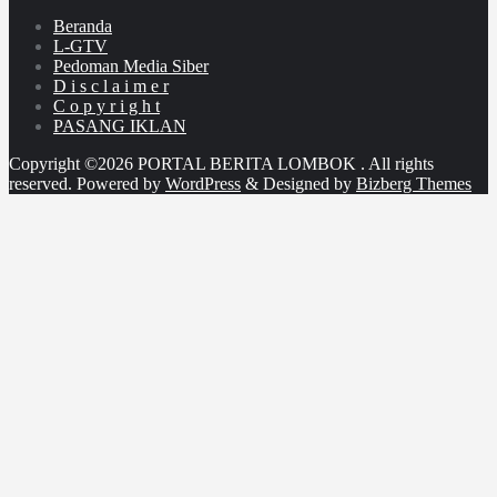
Beranda
L-GTV
Pedoman Media Siber
D i s c l a i m e r
C o p y r i g h t
PASANG IKLAN
Copyright ©2026 PORTAL BERITA LOMBOK . All rights
reserved.
Powered by
WordPress
&
Designed by
Bizberg Themes