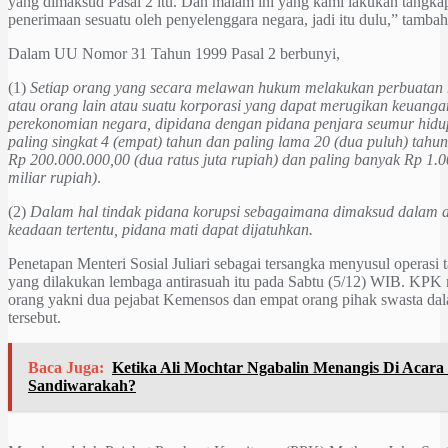
yang dimaksud Pasal 2 itu. Dan malam ini yang kami lakukan tangka
penerimaan sesuatu oleh penyelenggara negara, jadi itu dulu,” tambah 
Dalam UU Nomor 31 Tahun 1999 Pasal 2 berbunyi,
(1)
Setiap orang yang secara melawan hukum melakukan perbuatan 
atau orang lain atau suatu korporasi yang dapat merugikan keuanga
perekonomian negara, dipidana dengan pidana penjara seumur hidu
paling singkat 4 (empat) tahun dan paling lama 20 (dua puluh) tahun
Rp 200.000.000,00 (dua ratus juta rupiah) dan paling banyak Rp 1.0
miliar rupiah)
.
(2)
Dalam hal tindak pidana korupsi sebagaimana dimaksud dalam a
keadaan tertentu, pidana mati dapat dijatuhkan.
Penetapan Menteri Sosial Juliari sebagai tersangka menyusul operasi
yang dilakukan lembaga antirasuah itu pada Sabtu (5/12) WIB. K
orang yakni dua pejabat Kemensos dan empat orang pihak swasta dal
tersebut.
Baca Juga:
Ketika Ali Mochtar Ngabalin Menangis Di Aca
Sandiwarakah?