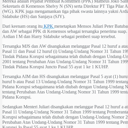
Mereka adalah Pejabat Pembuat Komitmen (PPK) Matheus Joko San
Sekretaris di Kemensos Shelvy N (SN) serta Direktur PT Tiga Pilar
(WG). KPK juga mengamankan tiga pihak swasta lainnya yakni Ardi
Sidabuke (HS) dan Sanjaya (SJY).
Dari keenam orang itu
KPK
menetapkan Mensos Juliari Peter Batuba
dan AW sebagai PPK di Kemensos sebagai tersangka penerima suap
Ardian I M dan Harry Sidabuke sebagai pemberi suap tersebut.
Tersangka MJS dan AW disangkakan melanggar Pasal 12 huruf a atau 
Pasal 11 dan Pasal 12 huruf (i) Undang-Undang Nomor 31 Tahun 19
Tindak Pidana Korupsi sebagaimana telah diubah dengan Undang-
2001 tentang Perubahan Atas Undang-Undang Nomor 31 Tahun 1999
Tindak Pidana Korupsi Juncto Pasal 55 ayat 1 ke 1 KUHP.
Tersangka AIM dan HS disangkakan melanggar Pasal 5 ayat (1) huruf 
huruf b atau Pasal 13 Undang-Undang Nomor 31 Tahun 1999 tentan
Pidana Korupsi sebagaimana telah diubah dengan Undang-Undang 
tentang Perubahan Atas Undang-Undang Nomor 31 Tahun 1999 tent
Pidana Korupsi.
Sedangkan Menteri Juliari disangkakan melanggar Pasal 12 huruf a at
Pasal 11 Undang-Undang Nomor 31 Tahun 1999 tentang Pemberanta
Korupsi sebagaimana telah diubah dengan Undang-Undang Nomor 2
Perubahan Atas Undang-Undang Nomor 31 Tahun 1999 tentang Pemb
Korupsi Jo Pasal 55 ayat 1 ke 1 KUHP.