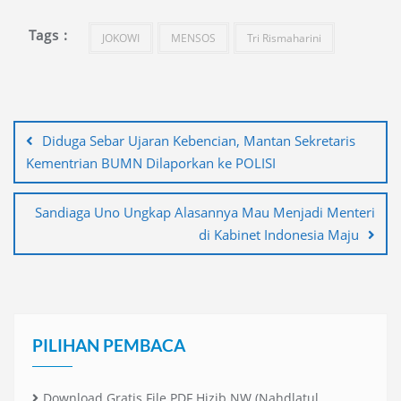
Tags :
JOKOWI
MENSOS
Tri Rismaharini
Navigasi
pos
Diduga Sebar Ujaran Kebencian, Mantan Sekretaris
Kementrian BUMN Dilaporkan ke POLISI
Sandiaga Uno Ungkap Alasannya Mau Menjadi Menteri
di Kabinet Indonesia Maju
PILIHAN PEMBACA
Download Gratis File PDF Hizib NW (Nahdlatul