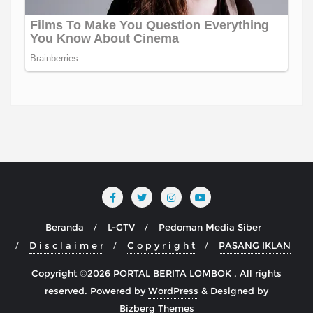
Beranda
L-GTV
Pedoman Media Siber
D i s c l a i m e r
C o p y r i g h t
PASANG IKLAN
Copyright ©2026 PORTAL BERITA LOMBOK . All rights
reserved.
Powered by
WordPress
&
Designed by
Bizberg Themes