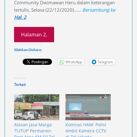
Community Dwimawan Heru dalam keterangan
tertulis, Selasa (22/12/2020)……
Bersambung ke
Hal. 2
Halaman 2.
Silahkan Dishare:
WhatsApp
Telegram
Terkait
Alasan Jasa Marga
Komnas HAM: Polisi
‘TUTUP’ Permanen
Ambil Kamera CCTV
Rest Area KM 50 Tol
di Tol Jakarta-