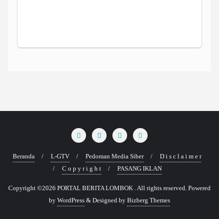
Beranda
L-GTV
Pedoman Media Siber
D i s c l a i m e r
C o p y r i g h t
PASANG IKLAN
Copyright ©2026 PORTAL BERITA LOMBOK . All rights reserved.
Powered
by
WordPress
&
Designed by
Bizberg Themes