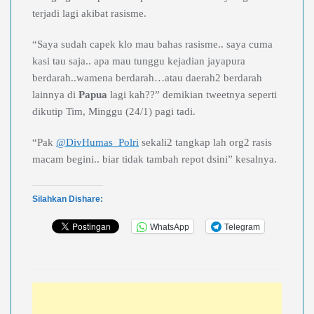
terjadi lagi akibat rasisme.
“Saya sudah capek klo mau bahas rasisme.. saya cuma
kasi tau saja.. apa mau tunggu kejadian jayapura
berdarah..wamena berdarah…atau daerah2 berdarah
lainnya di
Papua
lagi kah??” demikian tweetnya seperti
dikutip Tim, Minggu (24/1) pagi tadi.
“Pak
@DivHumas_Polri
sekali2 tangkap lah org2 rasis
macam begini.. biar tidak tambah repot dsini” kesalnya.
Silahkan Dishare:
WhatsApp
Telegram