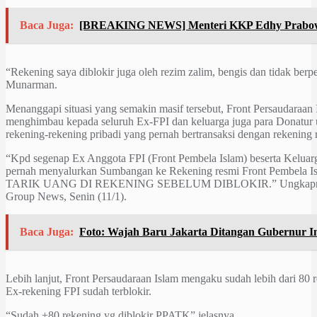
Baca Juga:
[BREAKING NEWS] Menteri KKP Edhy Prabo
“Rekening saya diblokir juga oleh rezim zalim, bengis dan tidak berp
Munarman.
Menanggapi situasi yang semakin masif tersebut, Front Persaudaraan 
menghimbau kepada seluruh Ex-FPI dan keluarga juga para Donatur
rekening-rekening pribadi yang pernah bertransaksi dengan rekening 
“Kpd segenap Ex Anggota FPI (Front Pembela Islam) beserta Kel
pernah menyalurkan Sumbangan ke Rekening resmi Front Pembela
TARIK UANG DI REKENING SEBELUM DIBLOKIR.” Ungkapnya s
Group News, Senin (11/1).
Baca Juga:
Foto: Wajah Baru Jakarta Ditangan Gubernur I
Lebih lanjut, Front Persaudaraan Islam mengaku sudah lebih dari 80 
Ex-rekening FPI sudah terblokir.
“Sudah +80 rekening yg diblokir PPATK” jelasnya.