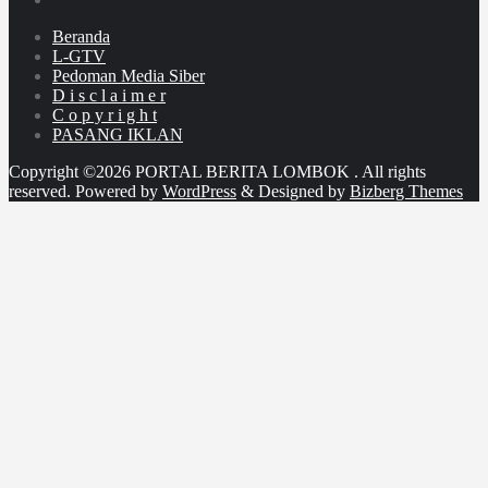
Beranda
L-GTV
Pedoman Media Siber
D i s c l a i m e r
C o p y r i g h t
PASANG IKLAN
Copyright ©2026 PORTAL BERITA LOMBOK . All rights
reserved.
Powered by
WordPress
&
Designed by
Bizberg Themes