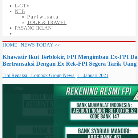
L-GTV
NTB
P a r i w i s a t a
TOUR & TRAVEL
PASANG IKLAN
HOME | NEWS TODAY >>
Khawatir Ikut Terblokir, FPI Mengimbau Ex-FPI D
Bertransaksi Dengan Ex Rek-FPI Segera Tarik Uang
Tim Redaksi - Lombok Group News | 11 Januari 2021