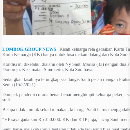
LOMBOK GROUP NEWS
| Kisah keluarga rela gadaikan Kartu 
Kartu Keluarga (KK) hanya untuk bisa makan datang dari Kota Sura
Kondisi ini diketahui dialami oleh Ny Santi Marisa (33) dengan dua
Donorejo, Kecamatan Simokerto, Kota Surabaya.
Sedangkan kisahnya terungkap saat tangis Santi pecah ruangan Fra
Senin (15/2/2021).
Dampak pandemi corona benar-benar menghimpit keluarga pekerja sera
sulit.
Betapa tidak , untuk sekadar makan, keluarga Santi harus menggadaika
“HP saya gadaikan Rp 350.000. KK dan KTP juga,” ucap Santi mena
Santi harus melakukannya lantaran tidak ada lagi yang bisa buat mak