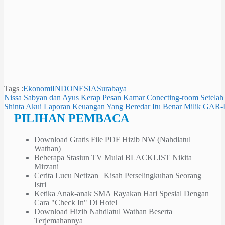
Tags :
Ekonomi
INDONESIA
Surabaya
Navigasi
Nissa Sabyan dan Ayus Kerap Pesan Kamar Conecting-room Setelah
Shinta Akui Laporan Keuangan Yang Beredar Itu Benar Milik GAR
pos
PILIHAN PEMBACA
Download Gratis File PDF Hizib NW (Nahdlatul
Wathan)
Beberapa Stasiun TV Mulai BLACKLIST Nikita
Mirzani
Cerita Lucu Netizan | Kisah Perselingkuhan Seorang
Istri
Ketika Anak-anak SMA Rayakan Hari Spesial Dengan
Cara "Check In" Di Hotel
Download Hizib Nahdlatul Wathan Beserta
Terjemahannya