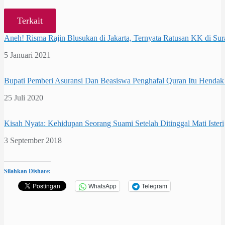
Terkait
Aneh! Risma Rajin Blusukan di Jakarta, Ternyata Ratusan KK di Sur
Tanggal
5 Januari 2021
Bupati Pemberi Asuransi Dan Beasiswa Penghafal Quran Itu Hendak
Tanggal
25 Juli 2020
Kisah Nyata: Kehidupan Seorang Suami Setelah Ditinggal Mati Isteri
Tanggal
3 September 2018
Silahkan Dishare:
WhatsApp
Telegram