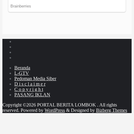
Beranda
L-GTV
Pedoman Media Siber
D i s c l a i m e r
C o p y r i g h t
PASANG IKLAN
Copyright ©2026 PORTAL BERITA LOMBOK . All rights
reserved.
Powered by
WordPress
&
Designed by
Bizberg Themes