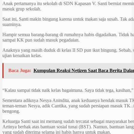
Anak pertamanya itu sekolah di SDN Kapasan V. Santi berniat memin
masuk grup sekolah.
Saat ini, Santi makin bingung karena untuk makan saja susah. Tak ada
suaminya.
Hampir semua barang-barang di rumahnya habis digadaikan. Tidak h
sampai KK pun sudah masuk pegadaian.
Anaknya yang masih duduk di kelas II SD pun ikut bingung. Sebab, s
ujian kenaikan kelas.
Baca Juga:
Kumpulan Reaksi Netizen Saat Baca Berita Da
“Kalau sampai tidak naik kelas bagaimana. Saya tidak tega, kasihan,” 
Sementara adiknya Nesya Anindita, anak keduanya hendak masuk TK
teman-teman Nesya, adik Cantika, yang sudah persiapan masuk TK. 
bengong.
Keluarga Santi saat ini memang sudah tercatat sebagai masyarakat b
Artinya berhak atas bantuan sosial tunai (BST). Namun, bantuan lan
yang sudah diterima selama ini habis hanya untuk makan.