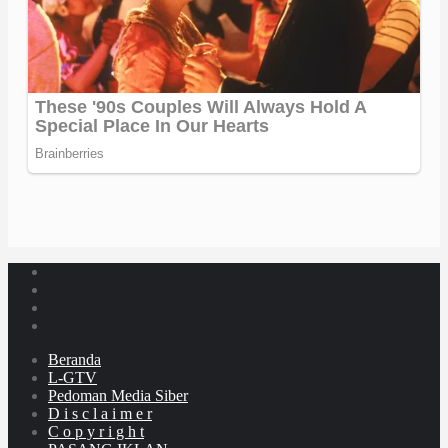
Beranda
L-GTV
Pedoman Media Siber
D i s c l a i m e r
C o p y r i g h t