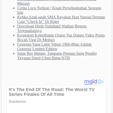
Mirzani
Cerita Lucu Netizan | Kisah Perselingkuhan Seorang
Istri
Ketika Anak-anak SMA Rayakan Hari Spesial Dengan
Cara "Check In" Di Hotel
Download Hizib Nahdlatul Wathan Beserta
Terjemahannya
Kronologi Keterlibatan Orang Tua Dalam Video Porno
Bocah Viral Di Medsos
Generasi Yang Lahir Tahun 1960-80an Adalah
Generasi Limited Edition
Supir Bus Malam, Tampang Preman Sang Pendiri
Yayasan Darul Ulum Bima-NTB