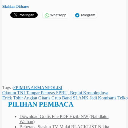
Silahkan Dishare:
WhatsApp
Telegram
Tags :
FPI
MUNARMAN
POLISI
Navigasi
Oknum TNI Tampar Petugas SPBU, Begini Kronologinya
Erick Tohir Angkat Gitaris Grup Band SLANK Jadi Komisaris Telk
pos
PILIHAN PEMBACA
Download Gratis File PDF Hizib NW (Nahdlatul
Wathan)
Beberapa Stasiun TV Mulai BLACKLIST Nikita