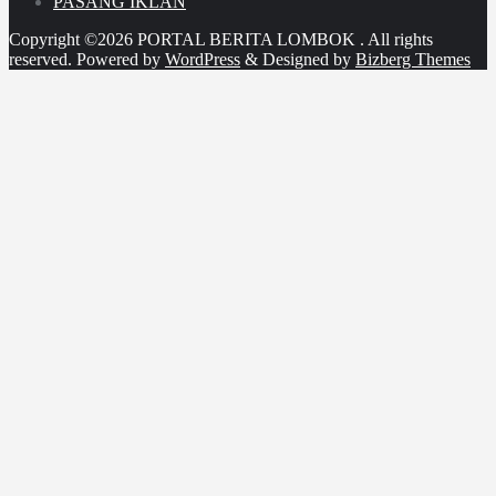
PASANG IKLAN
Copyright ©2026 PORTAL BERITA LOMBOK . All rights
reserved.
Powered by
WordPress
&
Designed by
Bizberg Themes