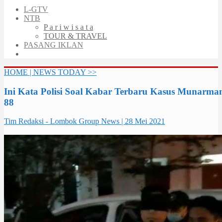
L-GTV
NTB
P a r i w i s a t a
TOUR & TRAVEL
PASANG IKLAN
HOME | NEWS TODAY >>
Ini Kata Polisi Soal Kabar Terbaru Kasus Munarma
88
Tim Redaksi - Lombok Group News | 28 Mei 2021