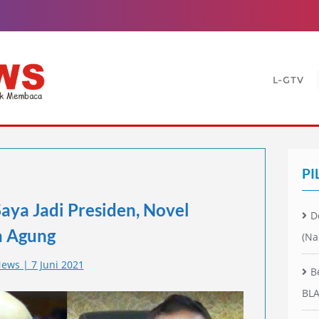
L-GTV
PI
ya Jadi Presiden, Novel
D
a Agung
(Na
ews | 7 Juni 2021
B
BLA