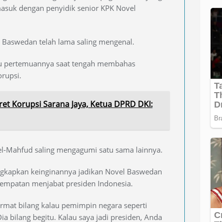
masuk dengan penyidik senior KPK Novel
 Baswedan telah lama saling mengenal.
tu pertemuannya saat tengah membahas
rupsi.
et Korupsi Sarana Jaya, Ketua DPRD DKI:
el-Mahfud saling mengagumi satu sama lainnya.
ungkapkan keinginannya jadikan Novel Baswedan
esempatan menjabat presiden Indonesia.
rmat bilang kalau pemimpin negara seperti
ia bilang begitu. Kalau saya jadi presiden, Anda