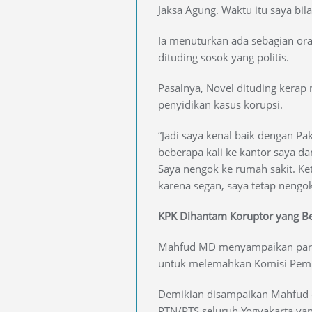
Jaksa Agung. Waktu itu saya bil
Ia menuturkan ada sebagian or
dituding sosok yang politis.
Pasalnya, Novel dituding kerap 
penyidikan kasus korupsi.
“Jadi saya kenal baik dengan P
beberapa kali ke kantor saya dan
Saya nengok ke rumah sakit. Ke
karena segan, saya tetap nengok,
KPK Dihantam Koruptor yang Be
Mahfud MD menyampaikan para
untuk melemahkan Komisi Pembe
Demikian disampaikan Mahfud 
PTN/PTS seluruh Yogyakarta ya