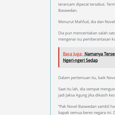
terancam dipecat tersebut. Ter
Baswedan.
Menurut Mahfud, dia dan Novel
Dia pun menceritakan salah sa
mengenai isu pemberantasan ko
Baca Juga:
Namanya Terser
Ngeri-ngeri Sedap
Dalam pertemuan itu, baik Nov
Saat itu lah, dia sempat meng
jadi Jaksa Agung jika dikasih k
“Pak Novel Baswedan sambil ho
bapak semua beres negara ini. D