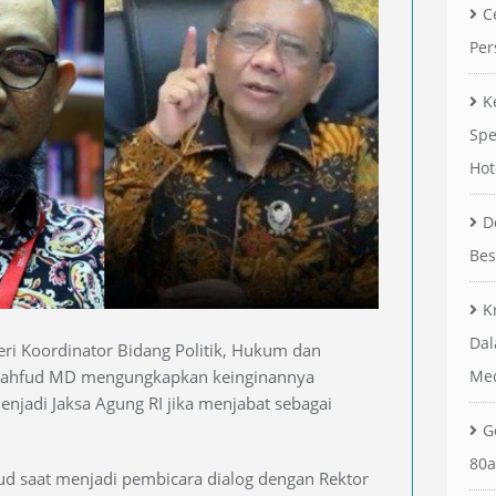
C
Per
K
Spe
Hot
D
Bes
K
Dal
ri Koordinator Bidang Politik, Hukum dan
ahfud MD mengungkapkan keinginannya
Me
jadi Jaksa Agung RI jika menjabat sebagai
G
80a
ud saat menjadi pembicara dialog dengan Rektor