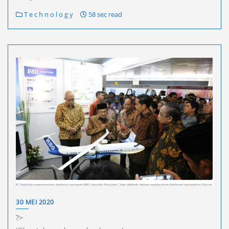
T e c h n o l o g y
58 sec read
30 MEI 2020
?>