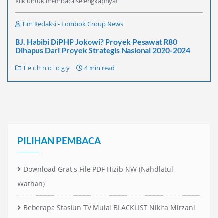
Klik untuk membaca selengkapnya!
Tim Redaksi - Lombok Group News
BJ. Habibi DiPHP Jokowi? Proyek Pesawat R80
Dihapus Dari Proyek Strategis Nasional 2020-2024
T e c h n o l o g y
4 min read
PILIHAN PEMBACA
Download Gratis File PDF Hizib NW (Nahdlatul
Wathan)
Beberapa Stasiun TV Mulai BLACKLIST Nikita Mirzani