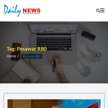
Skip
to
content
Tag:
Pesawar R80
Home
Pesawar R80