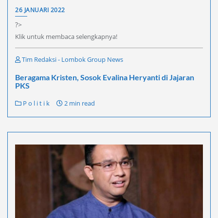
26 JANUARI 2022
?>
Klik untuk membaca selengkapnya!
Tim Redaksi - Lombok Group News
Beragama Kristen, Sosok Evalina Heryanti di Jajaran
PKS
P o l i t i k
2 min read