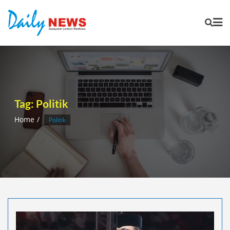
Skip
to
content
Tag:
Politik
Home
Politik