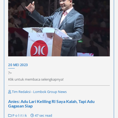
20 MEI 2023
?>
Klik untuk membaca selengkapnya!
Tim Redaksi - Lombok Group News
Anies: Adu Lari Keliling RI Saya Kalah, Tapi Adu
Gagasan Siap
P o l i t i k
47 sec read