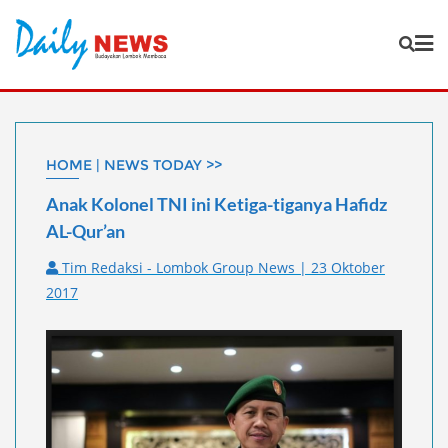
Skip
to
content
HOME | NEWS TODAY >>
Anak Kolonel TNI ini Ketiga-tiganya Hafidz
AL-Qur’an
Tim Redaksi - Lombok Group News | 23 Oktober
2017