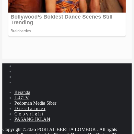
Beranda
L-GTV
Pedoman Media Siber
D i s c l a i m e r
C o p y r i g h t
PASANG IKLAN
Copyright ©2026 PORTAL BERITA LOMBOK . All rights