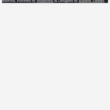
reserved.
Powered by
WordPress
&
Designed by
Bizberg Themes