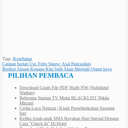
Tags :
Kesehatan
Navigasi
Catatan harian Ust. Felix Siauw: Asal Pancasilais
Berikut Alasan Kenapa Kita Sulit Akan Menjadi Orang kaya
pos
PILIHAN PEMBACA
Download Gratis File PDF Hizib NW (Nahdlatul
Wathan)
Beberapa Stasiun TV Mulai BLACKLIST Nikita
Mirzani
Cerita Lucu Netizan | Kisah Perselingkuhan Seorang
Istri
Ketika Anak-anak SMA Rayakan Hari Spesial Dengan
Cara "Check In" Di Hotel