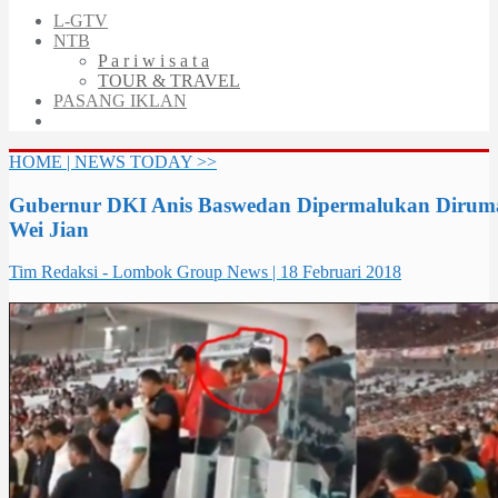
L-GTV
NTB
P a r i w i s a t a
TOUR & TRAVEL
PASANG IKLAN
HOME | NEWS TODAY >>
Gubernur DKI Anis Baswedan Dipermalukan Diruma
Wei Jian
Tim Redaksi - Lombok Group News | 18 Februari 2018