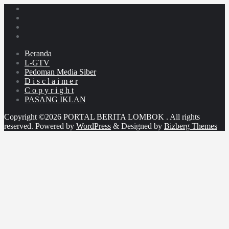
Beranda
L-GTV
Pedoman Media Siber
D i s c l a i m e r
C o p y r i g h t
PASANG IKLAN
Copyright ©2026 PORTAL BERITA LOMBOK . All rights
reserved.
Powered by
WordPress
&
Designed by
Bizberg Themes