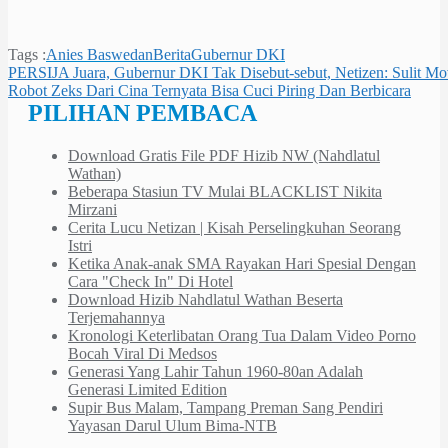
Tags :
Anies Baswedan
Berita
Gubernur DKI
Navigasi
PERSIJA Juara, Gubernur DKI Tak Disebut-sebut, Netizen: Sulit M
Robot Zeks Dari Cina Ternyata Bisa Cuci Piring Dan Berbicara
pos
PILIHAN PEMBACA
Download Gratis File PDF Hizib NW (Nahdlatul
Wathan)
Beberapa Stasiun TV Mulai BLACKLIST Nikita
Mirzani
Cerita Lucu Netizan | Kisah Perselingkuhan Seorang
Istri
Ketika Anak-anak SMA Rayakan Hari Spesial Dengan
Cara "Check In" Di Hotel
Download Hizib Nahdlatul Wathan Beserta
Terjemahannya
Kronologi Keterlibatan Orang Tua Dalam Video Porno
Bocah Viral Di Medsos
Generasi Yang Lahir Tahun 1960-80an Adalah
Generasi Limited Edition
Supir Bus Malam, Tampang Preman Sang Pendiri
Yayasan Darul Ulum Bima-NTB