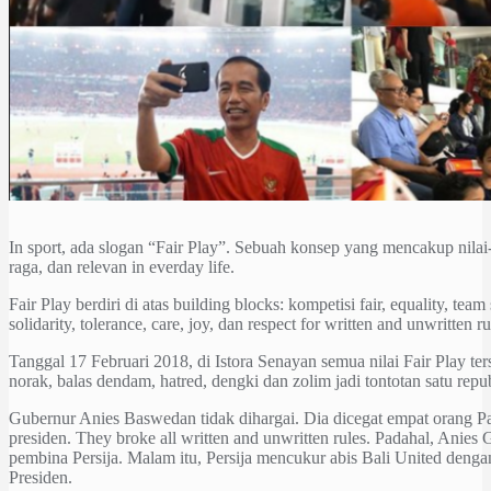
In sport, ada slogan “Fair Play”. Sebuah konsep yang mencakup nilai
raga, dan relevan in everday life.
Fair Play berdiri di atas building blocks: kompetisi fair, equality, team s
solidarity, tolerance, care, joy, dan respect for written and unwritten ru
Tanggal 17 Februari 2018, di Istora Senayan semua nilai Fair Play ters
norak, balas dendam, hatred, dengki dan zolim jadi tontotan satu repub
Gubernur Anies Baswedan tidak dihargai. Dia dicegat empat orang 
presiden. They broke all written and unwritten rules. Padahal, Anies 
pembina Persija. Malam itu, Persija mencukur abis Bali United dengan
Presiden.