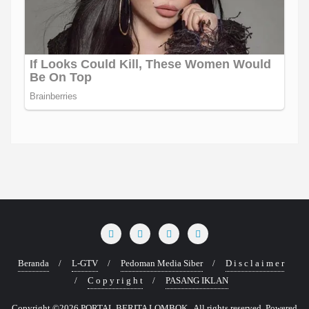
Beranda
L-GTV
Pedoman Media Siber
D i s c l a i m e r
C o p y r i g h t
PASANG IKLAN
Copyright ©2026 PORTAL BERITA LOMBOK . All rights reserved.
Powered