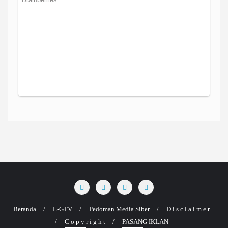
Beranda
L-GTV
Pedoman Media Siber
D i s c l a i m e r
C o p y r i g h t
PASANG IKLAN