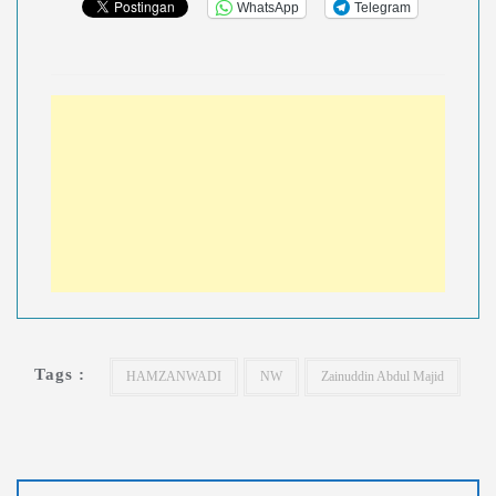
WhatsApp
Telegram
Tags :
HAMZANWADI
NW
Zainuddin Abdul Majid
Navigasi
pos