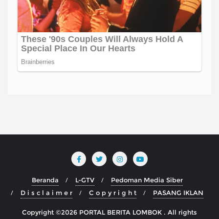
Beranda
L-GTV
Pedoman Media Siber
D i s c l a i m e r
C o p y r i g h t
PASANG IKLAN
Copyright ©2026 PORTAL BERITA LOMBOK . All rights