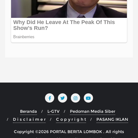
Beranda
L-GTV
Pedoman Media Siber
D i s c l a i m e r
C o p y r i g h t
PASANG IKLAN
Copyright ©2026 PORTAL BERITA LOMBOK . All rights